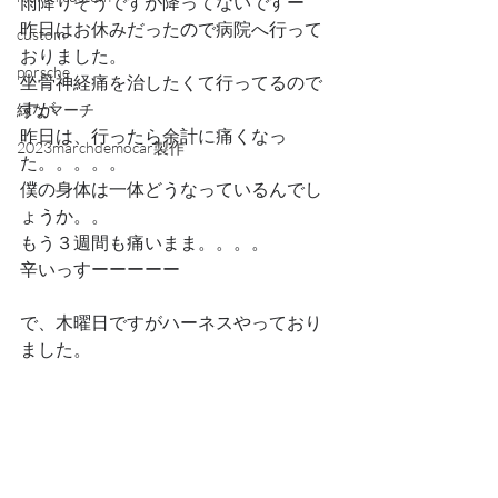
雨降りそうですが降ってないですー
昨日はお休みだったので病院へ行って
custom
おりました。
porsche
坐骨神経痛を治したくて行ってるので
すが
緑なマーチ
昨日は、行ったら余計に痛くなっ
2023marchdemocar製作
た。。。。。
僕の身体は一体どうなっているんでし
ょうか。。
もう３週間も痛いまま。。。。
辛いっすーーーーー
で、木曜日ですがハーネスやっており
ました。