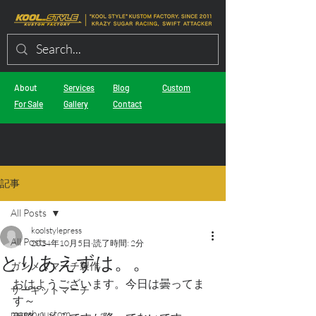
About
Services
Blog
Custom
For Sale
Gallery
Contact
記事
All Posts
koolstylepress
All Posts
2024年10月5日
読了時間: 2分
とりあえずは。。
ガンメタマーチ製作
おはようございます。今日は曇ってま
サーキットマーチ
す～
march custom